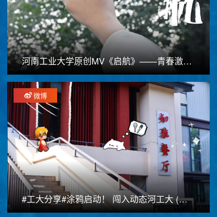
河南工业大学原创MV《启航》——青春激扬，梦想启航
微博
#工大分享#涂鸦启动！ 闯入动态河工大 (拍摄：王梓...