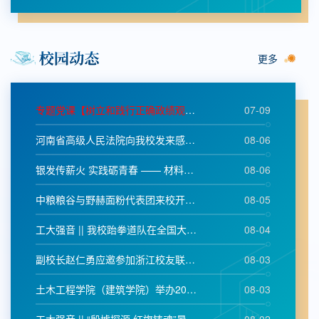
更多
专题党课【树立和践行正确政绩观学习教育】
07-09
河南省高级人民法院向我校发来感谢信
08-06
银发传薪火 实践砺青春 —— 材料科学与工程学...
08-06
中粮粮谷与野赫面粉代表团来校开展专题调研
08-05
工大强音 || 我校跆拳道队在全国大学生跆拳道...
08-04
副校长赵仁勇应邀参加浙江校友联谊大会
08-03
土木工程学院（建筑学院）举办2002级土木工程...
08-03