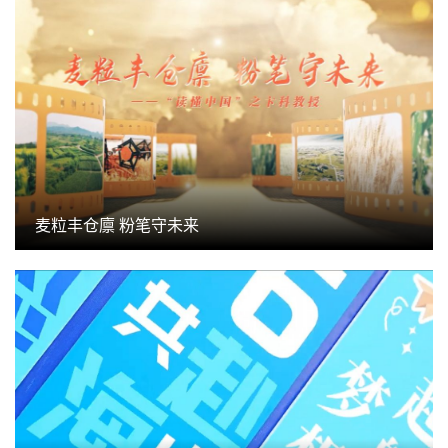
麦粒丰仓廪 粉笔守未来