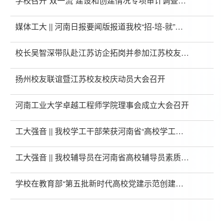
学校召开“双一流”建设和创建情况专项审计调查整
改工作推进会
媒体工大 || 河南日报要闻版报道我校“招-培-就”全
链条育人和高质量就...
校长吴智深带队赴江苏访企拓岗并参加江苏校友活
动
扬州校友联谊暨江苏校友校庆动员大会召开
河南工业大学卓越工程师学院理事会成立大会召开
工大强音 || 我校学工干部荣获河南省“高校学工先
锋”称号
工大强音 || 我校辅导员在河南省高校辅导员素质能
力大赛获特等奖
学校在教育部“第五批新时代高校党建示范创建和
质量创优”工作中再创佳绩