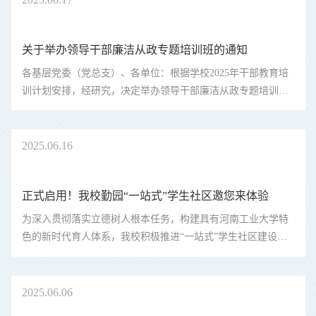
关于举办领导干部廉洁从政专题培训班的通知
各基层党委（党总支）、各单位：根据学校2025年干部教育培
训计划安排，经研究，决定举办领导干部廉洁从政专题培训
班，具体通知如下：一、 培训时间2025年6月19日（周四）下
午14：30二、培训地点学术报告中心D205报告厅三、参加人员
1.校领导；2.全体中层正...
2025
06.16
正式启用！我校勤园“一站式”学生社区邀您来体验
为深入贯彻落实立德树人根本任务，构建具有河南工业大学特
色的新时代育人体系，我校积极推进“一站式”学生社区建设。
继德园“一站式”学生社区成功运行后，勤园“一站式”学生社区
即将正式投入使用，标志着我校在育人模式创新上迈出重要一
步。勤园“一站...
2025
06.06