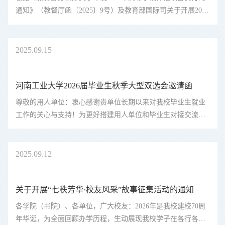
通知》（教督厅函〔2025〕9号）及教育部国际司关于开展2025
年中外合作办学评估工作的通知要求，现开展“河南工业大学与
台湾中原大学合作举办物联网工程专业本科教育项目”网上公示
工作,公示链接为...
2025
09.15
河南工业大学2026届毕业生秋季大型双选会邀请函
尊敬的用人单位：衷心感谢贵单位长期以来对我校毕业生就业
工作的关心与支持！为更好搭建用人单位和毕业生对接交流的
平台，促进我校毕业生高质量充分就业，我校定于2025年10月
17日（星期五）举办河南工业大学2026届毕业生秋季大型双选
会，届时诚邀贵单位莅...
2025
09.12
关于开展“七秩芳华·校友风采”故事征集活动的通知
各学院（书院）、各单位，广大校友：2026年是我校建校70周
年华诞，为全面回顾办学历程，生动展现我校学子在各行各业