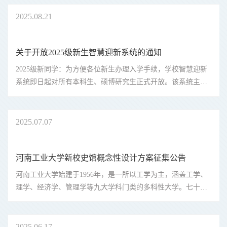
起，河南工业大学停止与所有校外教学点（函授站）的招生合
作，高等学历继续教育招...
2025
08.21
关于开放2025级新生智慧迎新系统的通知
2025级新同学：为方便各位新生办理入学手续，学校智慧迎新
系统即日起对所有本科生、硕博研究生正式开放。该系统主要
包含新生事项办理、入校信息查询、图文信息采集、入学手续
办理说明、相关系统链接等模块，请同学们在入校前登录电脑
端或者移动端系统查看...
2025
07.07
河南工业大学新校史馆概念性设计方案征集公告
河南工业大学始建于1956年，是一所以工学为主，涵盖工学、
理学、经济学、管理学等九大学科门类的多科性大学。七十载
风雨兼程，学校以其深厚的历史底蕴、鲜明的办学特色和卓越
的办学成就，为社会培养了大量优秀人才，也为国家教育事业
和社会经济发展做出了...
2025
06.17