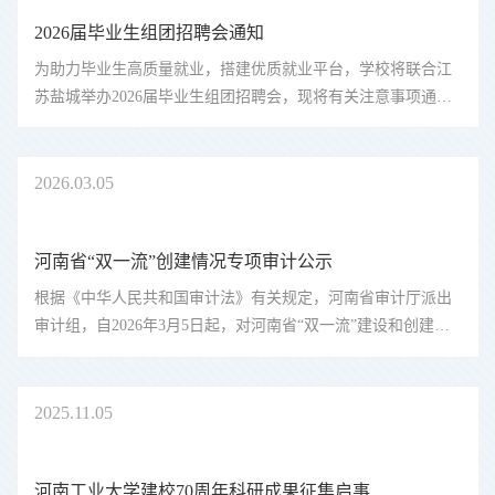
2026届毕业生组团招聘会通知
为助力毕业生高质量就业，搭建优质就业平台，学校将联合江
苏盐城举办2026届毕业生组团招聘会，现将有关注意事项通知
如下：一、时间及地点时间：4月17日（本周五）下午14:30-
17:30地点：莲花街校区钟楼广场届时江苏盐城组织26家用人单
位参会并提供用人岗位4...
2026
03.05
河南省“双一流”创建情况专项审计公示
根据《中华人民共和国审计法》有关规定，河南省审计厅派出
审计组，自2026年3月5日起，对河南省“双一流”建设和创建情
况进行审计。欢迎社会各界对“双一流”建设和创建相关情况和
审计组依法审计、文明审计、廉洁审计情况进行监督。一、审
计组人员组成组 长...
2025
11.05
河南工业大学建校70周年科研成果征集启事