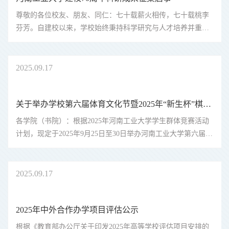
尊敬的各位校友、朋友、同仁：七十载薪火相传，七十载桃李
芬芳。自建校以来，学校始终秉持科学研究与人才培养并重的
理念，为国家与社会培育了大批杰出人才。广大校友在各自领
域取得优异成绩，在科学与研究领域取得丰硕的成果，为我国
科技事业作出了重要贡...
2025
09.17
关于举办学校第六届体育文化节暨2025年“新生杯”棋艺比赛的通知
各学院（书院）：根据2025年河南工业大学学生群体竞赛活动
计划，现定于2025年9月25日至30日举办河南工业大学第六届体
育文化节暨2025年“新生杯”棋艺比赛。请各学院（书院）根据
实际情况，积极组织、报名参赛。 河南工业大学体育运动委员
会办公室2025年9月...
2025
09.17
2025年中外合作办学项目评估公示
根据《教育部办公厅关于印发2025年高等学校评估项目安排的