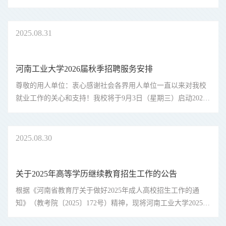
取得的成就与风采，深入挖掘感人至深的校友成长故事，凝聚
校友力量，营造热烈、温馨的校庆氛围，并为校园文化建设积
累宝贵素材，现决定开...
2025
08.31
河南工业大学2026届秋季招聘服务安排
尊敬的用人单位：衷心感谢社会各界用人单位一直以来对我校
就业工作的关心和支持！我校将于9月3日（星期三）启动2025
年 秋季线下校园招聘活动。诚邀全国各行各业的优质用人单
位、校友企业来校招才引智，洽谈校地、校企人才合作！为保
证招聘工作精准有序开...
2025
08.30
关于2025年高等学历继续教育招生工作的公告
根据《河南省教育厅关于做好2025年成人高校招生工作的通
知》（教考院〔2025〕172号）精神，现将河南工业大学2025年
高等学历继续教育招生工作有关安排公告如下：一、自2022年