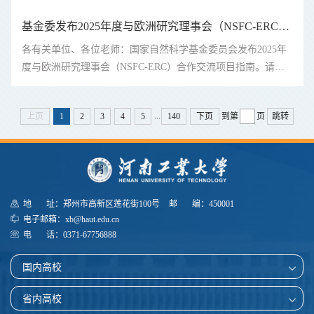
基金委发布2025年度与欧洲研究理事会（NSFC-ERC）合作交流项目指南
各有关单位、各位老师：国家自然科学基金委员会发布2025年
度与欧洲研究理事会（NSFC-ERC）合作交流项目指南。请各
有关单位仔细研读指南和形式审查等条件要求，积极组织申
报。指南具体内容在科学基金网络信息系统“项目管理-项目指
...
上页
1
2
3
4
5
140
下页
到第
页
跳转
南”模块查看。一、限项申...
地 址：郑州市高新区莲花街100号
邮 编：450001
电子邮箱：xb@haut.edu.cn
电 话：0371-67756888
国内高校
省内高校